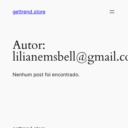
Pular
gettrend.store
para
o
conteúdo
Autor:
lilianemsbell@gmail.
Nenhum post foi encontrado.